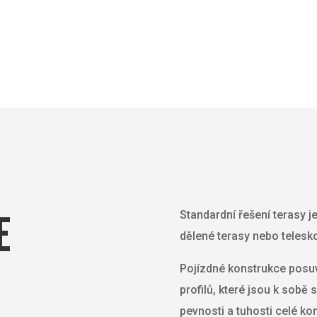
E
Standardní řešení terasy j
dělené terasy nebo telesko
Pojízdné konstrukce posuv
profilů, které jsou k sobě
pevnosti a tuhosti celé ko