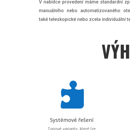
V nabídce provedení máme standardní zp
manuálního nebo automatizovaného otev
také teleskopické nebo zcela individuální t
VÝH

Systémové řešení
Typové varianty, které lze