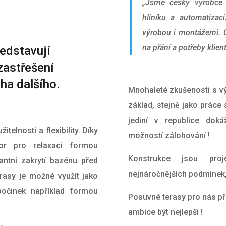
„Jsme český výrobce 
hliníku a automatiza
výrobou i montážemi. 
na přání a potřeby klien
edstavují
zastřešení
oha dalšího.
Mnohaleté zkušenosti s vý
základ, stejně jako práce
jediní v republice dok
telnosti a flexibility. Díky
možností zálohování !
or pro relaxaci formou
Konstrukce jsou proj
antní zakrytí bazénu před
nejnáročnějších podmínek, 
erasy je možné využít jako
očinek například formou
Posuvné terasy pro nás př
ambice být nejlepší !