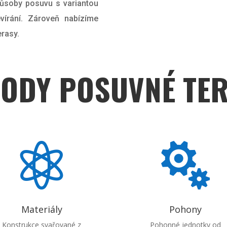
ůsoby posuvu s variantou
írání. Zároveň nabízíme
erasy.
ODY POSUVNÉ TE


Materiály
Pohony
Konstrukce svařované z
Pohonné jednotky od