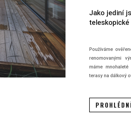
Jako jediní 
teleskopické 
Používáme ověřené 
renomovanými výr
máme mnohaleté z
terasy na dálkový 
PROHLÉDNĚ