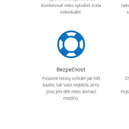
kombinovat nebo vytvářet zcela
neko
individuální.
s

Bezpečnost
Posuvné terasy ochrání jak Váš
Ch
bazén, tak Vaše nejbližší, ať to
jsou jimi děti nebo domácí
Pojí
mazlíčci.