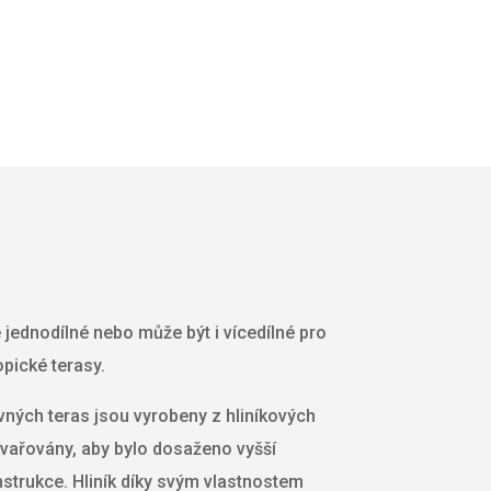
e jednodílné nebo může být i vícedílné pro
pické terasy.
ných teras jsou vyrobeny z hliníkových
 svařovány, aby bylo dosaženo vyšší
nstrukce. Hliník díky svým vlastnostem