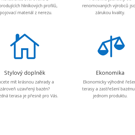
rodujících hliníkových profilů,
renomovaných výrobců js
pojovací materiál z nerezu.
zárukou kvality.


Stylový doplněk
Ekonomika
cete mít krásnou zahrady a
Ekonomicky výhodné řeše
zároveň uzavřený bazén?
terasy a zastřešení bazénu
zdná terasa je přesně pro Vás.
jednom produktu.