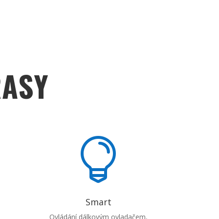
RASY

Smart
Ovládání dálkovým ovladačem,