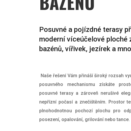
BAZÉNŮ
Posuvné a pojízdné terasy př
moderní víceúčelové ploché 
bazénů, vířivek, jezírek a mn
Naše řešení Vám přináší široký rozsah využi
posuvného mechanismu získáte prost
posuvné terasy a zároveň nerušivé eleg
nepřízní počasí a znečištěním.
Prostor t
plnohodnotnou pochozí plochu pro odp
posezení, opalování, grilování nebo tance.