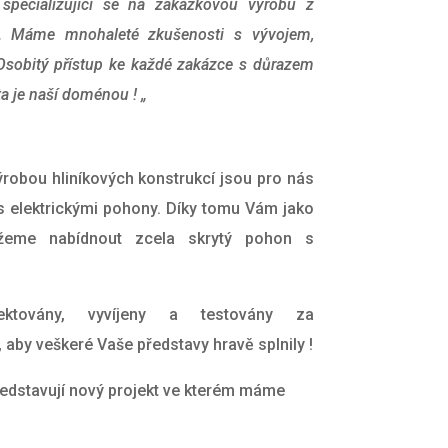
specializující se na zakázkovou výrobu z
ci. Máme mnohaleté zkušenosti s vývojem,
Osobitý přístup ke každé zakázce s důrazem
ta je naší doménou ! „
robou hliníkových konstrukcí jsou pro nás
 s elektrickými pohony. Díky tomu Vám j
ako
ážeme nabídnout zcela skrytý pohon s
ektovány, vyvíjeny a testovány za
aby veškeré Vaše představy hravě splnily !
edstavují nový projekt ve kterém máme