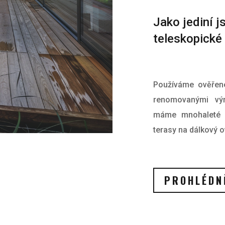
Jako jediní 
teleskopické 
Používáme ověřené 
renomovanými výr
máme mnohaleté z
terasy na dálkový 
PROHLÉDNĚ