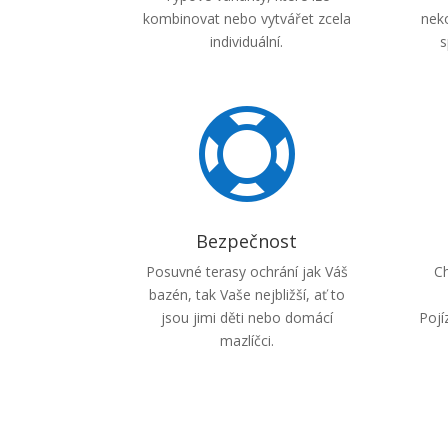
kombinovat nebo vytvářet zcela
neko
individuální.
s

Bezpečnost
Posuvné terasy ochrání jak Váš
Ch
bazén, tak Vaše nejbližší, ať to
jsou jimi děti nebo domácí
Pojí
mazlíčci.