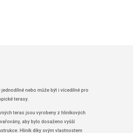
e jednodílné nebo může být i vícedílné pro
pické terasy.
ných teras jsou vyrobeny z hliníkových
 svařovány, aby bylo dosaženo vyšší
nstrukce. Hliník díky svým vlastnostem