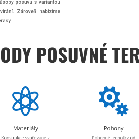
ůsoby posuvu s variantou
írání. Zároveň nabízíme
erasy.
ODY POSUVNÉ TE


Materiály
Pohony
Konstrukce svařované z
Pohonné jednotky od