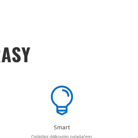
RASY

Smart
Ovládání dálkovým ovladačem,