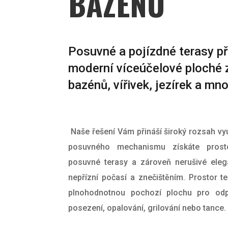
BAZÉNŮ
Posuvné a pojízdné terasy př
moderní víceúčelové ploché 
bazénů, vířivek, jezírek a mn
Naše řešení Vám přináší široký rozsah využi
posuvného mechanismu získáte prost
posuvné terasy a zároveň nerušivé eleg
nepřízní počasí a znečištěním.
Prostor t
plnohodnotnou pochozí plochu pro odp
posezení, opalování, grilování nebo tance.