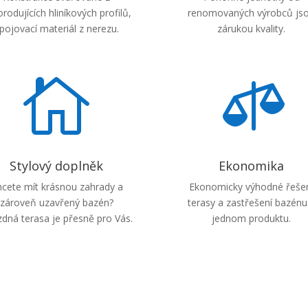
rodujících hliníkových profilů,
renomovaných výrobců js
pojovací materiál z nerezu.
zárukou kvality.


Stylový doplněk
Ekonomika
cete mít krásnou zahrady a
Ekonomicky výhodné řeše
zároveň uzavřený bazén?
terasy a zastřešení bazénu
zdná terasa je přesně pro Vás.
jednom produktu.