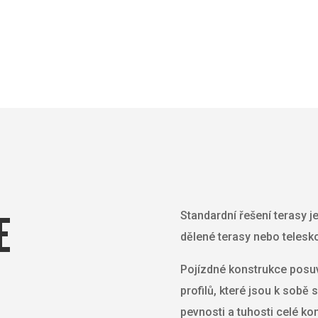
E
Standardní řešení terasy j
dělené terasy nebo telesko
Pojízdné konstrukce posuv
profilů, které jsou k sobě
pevnosti a tuhosti celé ko