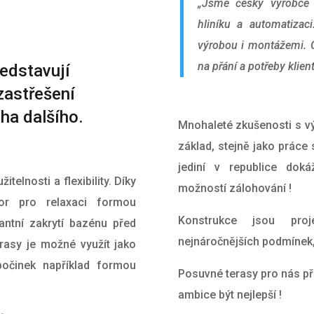
„Jsme český výrobce 
hliníku a automatiza
výrobou i montážemi. 
na přání a potřeby klien
edstavují
zastřešení
oha dalšího.
Mnohaleté zkušenosti s vý
základ, stejně jako práce
jediní v republice dok
telnosti a flexibility. Díky
možností zálohování !
or pro relaxaci formou
Konstrukce jsou proj
antní zakrytí bazénu před
nejnáročnějších podmínek, 
erasy je možné využít jako
očinek například formou
Posuvné terasy pro nás př
ambice být nejlepší !