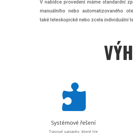
V nabídce provedení máme standardní zp
manuálního nebo automatizovaného otev
také teleskopické nebo zcela individuální t
VÝH

Systémové řešení
Typové varianty, které lze