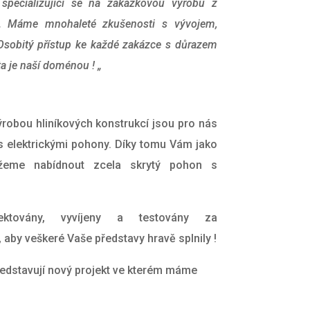
specializující se na zakázkovou výrobu z
ci. Máme mnohaleté zkušenosti s vývojem,
Osobitý přístup ke každé zakázce s důrazem
ta je naší doménou ! „
robou hliníkových konstrukcí jsou pro nás
 s elektrickými pohony. Díky tomu Vám j
ako
ážeme nabídnout zcela skrytý pohon s
ektovány, vyvíjeny a testovány za
aby veškeré Vaše představy hravě splnily !
edstavují nový projekt ve kterém máme