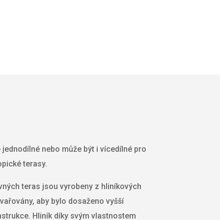
e jednodílné nebo může být i vícedílné pro
pické terasy.
ných teras jsou vyrobeny z hliníkových
 svařovány, aby bylo dosaženo vyšší
nstrukce. Hliník díky svým vlastnostem