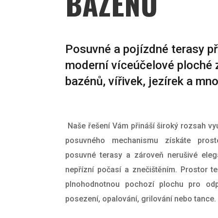
BAZÉNŮ
Posuvné a pojízdné terasy př
moderní víceúčelové ploché 
bazénů, vířivek, jezírek a mn
Naše řešení Vám přináší široký rozsah využi
posuvného mechanismu získáte prost
posuvné terasy a zároveň nerušivé eleg
nepřízní počasí a znečištěním.
Prostor t
plnohodnotnou pochozí plochu pro odp
posezení, opalování, grilování nebo tance.