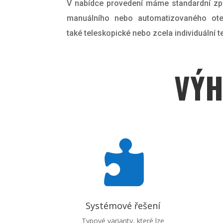
V nabídce provedení máme standardní zp
manuálního nebo automatizovaného otev
také teleskopické nebo zcela individuální t
VÝH

Systémové řešení
Typové varianty, které lze