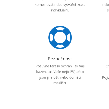
kombinovat nebo vytvářet zcela
neko
individuální.
s

Bezpečnost
Posuvné terasy ochrání jak Váš
Ch
bazén, tak Vaše nejbližší, ať to
jsou jimi děti nebo domácí
Pojí
mazlíčci.