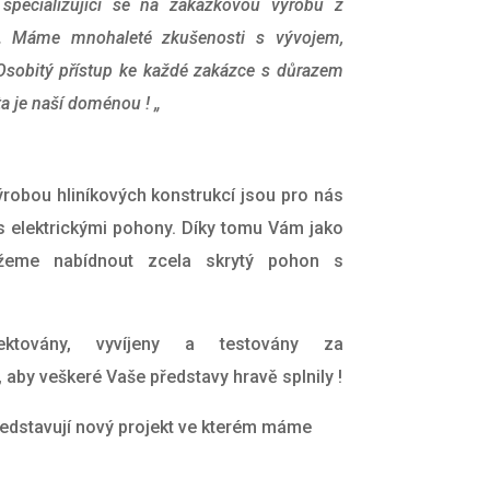
specializující se na zakázkovou výrobu z
ci. Máme mnohaleté zkušenosti s vývojem,
Osobitý přístup ke každé zakázce s důrazem
ta je naší doménou ! „
robou hliníkových konstrukcí jsou pro nás
 s elektrickými pohony. Díky tomu Vám j
ako
ážeme nabídnout zcela skrytý pohon s
ektovány, vyvíjeny a testovány za
aby veškeré Vaše představy hravě splnily !
edstavují nový projekt ve kterém máme