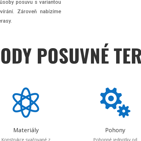
ůsoby posuvu s variantou
írání. Zároveň nabízíme
erasy.
ODY POSUVNÉ TE


Materiály
Pohony
Konstrukce svařované z
Pohonné jednotky od