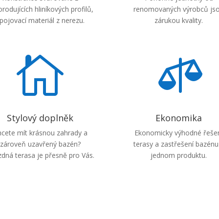
rodujících hliníkových profilů,
renomovaných výrobců js
pojovací materiál z nerezu.
zárukou kvality.


Stylový doplněk
Ekonomika
cete mít krásnou zahrady a
Ekonomicky výhodné řeše
zároveň uzavřený bazén?
terasy a zastřešení bazénu
zdná terasa je přesně pro Vás.
jednom produktu.