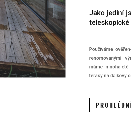
Jako jediní 
teleskopické 
Používáme ověřené 
renomovanými výr
máme mnohaleté z
terasy na dálkový 
PROHLÉDNĚ