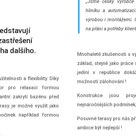
„Jsme český výrobce 
hliníku a automatiza
výrobou i montážemi. 
na přání a potřeby klien
edstavují
zastřešení
oha dalšího.
Mnohaleté zkušenosti s vý
základ, stejně jako práce
jediní v republice dok
telnosti a flexibility. Díky
možností zálohování !
or pro relaxaci formou
Konstrukce jsou proj
antní zakrytí bazénu před
nejnáročnějších podmínek, 
erasy je možné využít jako
očinek například formou
Posuvné terasy pro nás př
ambice být nejlepší !