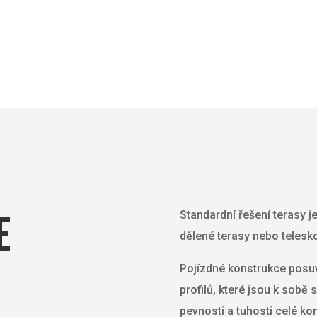
E
Standardní řešení terasy j
dělené terasy nebo telesko
Pojízdné konstrukce posuv
profilů, které jsou k sobě
pevnosti a tuhosti celé ko