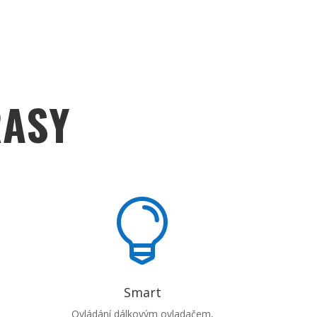
RASY

Smart
Ovládání dálkovým ovladačem,